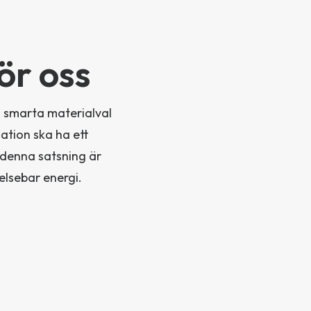
ör oss
m smarta materialval
sation ska ha ett
 denna satsning är
yelsebar energi.